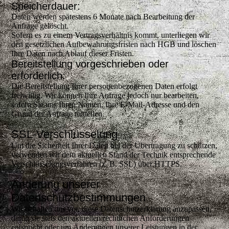
Speicherdauer:
Daten werden spätestens 6 Monate nach Bearbeitung der
Anfrage gelöscht.
Sofern es zu einem Vertragsverhältnis kommt, unterliegen wir
den gesetzlichen Aufbewahrungsfristen nach HGB und löschen
Ihre Daten nach Ablauf dieser Fristen.
Bereitstellung vorgeschrieben oder
erforderlich:
Die Bereitstellung Ihrer personenbezogenen Daten erfolgt
freiwillig. Wir können Ihre Anfrage jedoch nur bearbeiten,
sofern Sie uns Ihren Namen, Ihre E-Mail-Adresse und den
Grund der Anfrage mitteilen.
SSL-Verschlüsselung
Um die Sicherheit Ihrer Daten bei der Übertragung zu schützen,
verwenden wir dem aktuellen Stand der Technik entsprechende
Verschlüsselungsverfahren (z. B. SSL) über HTTPS.
Änderung unserer
Datenschutzbestimmungen
Wir behalten uns vor, diese Datenschutzerklärung anzupassen,
damit sie stets den aktuellen rechtlichen Anforderungen
entspricht oder um Änderungen unserer Leistungen in der