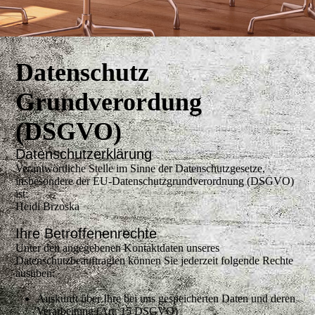
Datenschutz
Grundverordung
(DSGVO)
Datenschutzerklärung
Verantwortliche Stelle im Sinne der Datenschutzgesetze,
insbesondere der EU-Datenschutzgrundverordnung (DSGVO)
ist:
Heidi Brzoska
Ihre Betroffenenrechte
Unter den angegebenen Kontaktdaten unseres
Datenschutzbeauftragten können Sie jederzeit folgende Rechte
ausüben:
Auskunft über Ihre bei uns gespeicherten Daten und deren
Verarbeitung (Art. 15 DSGVO)