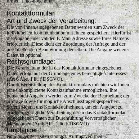
hriften_links-node.html
Kontaktformular
Art und Zweck der Verarbeitung:
Die von Ihnen eingegebenen Daten werden zum Zweck der
individuellen Kommunikation mit Ihnen gespeichert. Hierfür ist
die Angabe einer validen E-Mail-Adresse sowie Ihres Namens
erforderlich. Diese dient der Zuordnung der Anfrage und der
anschließenden Beantwortung derselben. Die Angabe weiterer
Daten ist optional.
Rechtsgrundlage:
Die Verarbeitung der in das Kontaktformular eingegebenen
Daten erfolgt auf der Grundlage eines berechtigten Interesses
(Art 6 Abs. 1 lit. f DSGVO).
Durch Bereitstellung des Kontaktformulars möchten wir Ihnen
eine unkomplizierte Kontaktaufnahme ermöglichen. Ihre
gemachten Angaben werden zum Zwecke der Bearbeitung der
Anfrage sowie für mögliche Anschlussfragen gespeichert.
Sofern Sie mit uns Kontakt aufnehmen, um ein Angebot zu
erfragen, erfolgt die Verarbeitung der in das Kontaktformular
eingegebenen Daten zur Durchführung vorvertraglicher
Maßnahmen (Art 6 Abs. 1 lit. b DSGVO).
Empfänger:
Empfänger der Daten sind ggf. Auftragsverarbeiter.