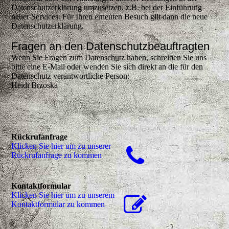
Datenschutzerklärung umzusetzen, z.B. bei der Einführung
neuer Services. Für Ihren erneuten Besuch gilt dann die neue
Datenschutzerklärung.
Fragen an den Datenschutzbeauftragten
Wenn Sie Fragen zum Datenschutz haben, schreiben Sie uns
bitte eine E-Mail oder wenden Sie sich direkt an die für den
Datenschutz verantwortliche Person:
Heidi Brzoska
Rückrufanfrage
Klicken Sie hier um zu unserer
Rückrufanfrage zu kommen
Kontaktformular
Klicken Sie hier um zu unserem
Kon­takt­for­mu­lar zu kommen