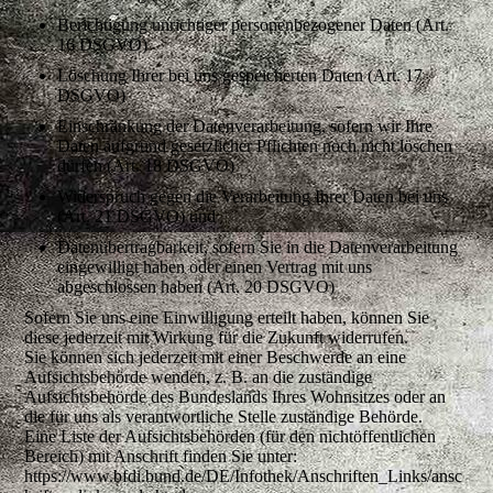
Berichtigung unrichtiger personenbezogener Daten (Art.
16 DSGVO)
Löschung Ihrer bei uns gespeicherten Daten (Art. 17
DSGVO)
Einschränkung der Datenverarbeitung, sofern wir Ihre
Daten aufgrund gesetzlicher Pflichten noch nicht löschen
dürfen (Art. 18 DSGVO)
Widerspruch gegen die Verarbeitung Ihrer Daten bei uns
(Art. 21 DSGVO) und
Datenübertragbarkeit, sofern Sie in die Datenverarbeitung
eingewilligt haben oder einen Vertrag mit uns
abgeschlossen haben (Art. 20 DSGVO)
Sofern Sie uns eine Einwilligung erteilt haben, können Sie
diese jederzeit mit Wirkung für die Zukunft widerrufen.
Sie können sich jederzeit mit einer Beschwerde an eine
Aufsichtsbehörde wenden, z. B. an die zuständige
Aufsichtsbehörde des Bundeslands Ihres Wohnsitzes oder an
die für uns als verantwortliche Stelle zuständige Behörde.
Eine Liste der Aufsichtsbehörden (für den nichtöffentlichen
Bereich) mit Anschrift finden Sie unter:
https://www.bfdi.bund.de/DE/Infothek/Anschriften_Links/ansc