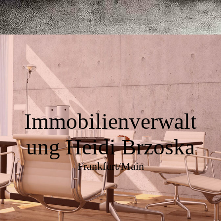
Immobilienverwalt
ung Heidi Brzoska
Frankfurt/Main